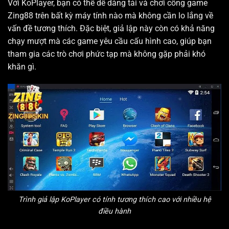
Với KoPlayer, bạn có thể dễ dàng tải và chơi cổng game
Zing88 trên bất kỳ máy tính nào mà không cần lo lắng về
vấn đề tương thích. Đặc biệt, giả lập này còn có khả năng
chạy mượt mà các game yêu cầu cấu hình cao, giúp bạn
tham gia các trò chơi phức tạp mà không gặp phải khó
khăn gì.
Trình giả lập KoPlayer có tính tương thích cao với nhiều hệ
điều hành