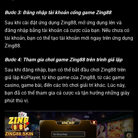
Bước 3: Đăng nhập tài khoản cổng game Zing88
Sau khi cài đặt ứng dụng Zing88, mở ứng dụng lên và
đăng nhập bằng tài khoản cá cược của bạn. Nếu chưa có
tài khoản, bạn có thể tạo tài khoản mới ngay trên ứng dụng
Zing88.
Bước 4: Tham gia chơi game Zing88 trên trình giả lập
Sau khi đăng nhập, bạn có thể bắt đầu chơi Zing88 trên
giả lập KoPlayer, từ kho game của Zing88, từ các game
casino, game bài, đến các trò chơi giải trí khác. Lúc này,
bạn đã có thể tham gia cá cược và tận hưởng những giây
phút thú vị.