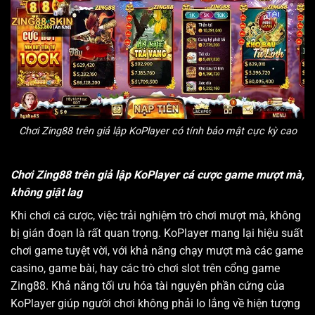
Chơi Zing88 trên giả lập KoPlayer có tính bảo mật cực kỳ cao
Chơi Zing88 trên giả lập KoPlayer cá cược game mượt mà,
không giật lag
Khi chơi cá cược, việc trải nghiệm trò chơi mượt mà, không
bị gián đoạn là rất quan trọng. KoPlayer mang lại hiệu suất
chơi game tuyệt vời, với khả năng chạy mượt mà các game
casino, game bài, hay các trò chơi slot trên cổng game
Zing88. Khả năng tối ưu hóa tài nguyên phần cứng của
KoPlayer giúp người chơi không phải lo lắng về hiện tượng