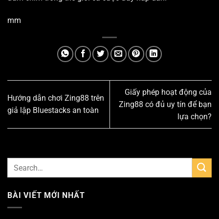
mm
Giấy phép hoạt động của
Hướng dẫn chơi Zing88 trên
Zing88 có đủ uy tín để bạn
giả lập Bluestacks an toàn
lựa chọn?
BÀI VIẾT MỚI NHẤT