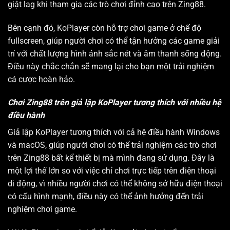
giật lag khi tham gia các trò chơi đỉnh cao trên Zing88.
Bên cạnh đó, KoPlayer còn hỗ trợ chơi game ở chế độ
fullscreen, giúp người chơi có thể tận hưởng các game giải
trí với chất lượng hình ảnh sắc nét và âm thanh sống động.
Điều này chắc chắn sẽ mang lại cho bạn một trải nghiệm
cá cược hoàn hảo.
Chơi Zing88 trên giả lập KoPlayer tương thích với nhiều hệ
điều hành
Giả lập KoPlayer tương thích với cả hệ điều hành Windows
và macOS, giúp người chơi có thể trải nghiệm các trò chơi
trên Zing88 bất kể thiết bị mà mình đang sử dụng. Đây là
một lợi thế lớn so với việc chỉ chơi trực tiếp trên điện thoại
di động, vì nhiều người chơi có thể không sở hữu điện thoại
có cấu hình mạnh, điều này có thể ảnh hưởng đến trải
nghiệm chơi game.