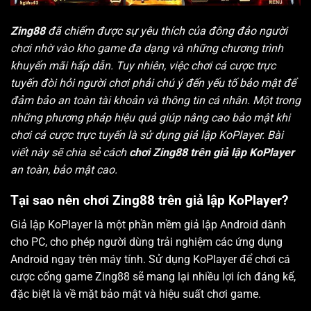
Zing88
đã chiếm được sự yêu thích của đông đảo người
chơi nhờ vào kho game đa dạng và những chương trình
khuyến mãi hấp dẫn. Tuy nhiên, việc chơi cá cược trực
tuyến đòi hỏi người chơi phải chú ý đến yếu tố bảo mật để
đảm bảo an toàn tài khoản và thông tin cá nhân. Một trong
những phương pháp hiệu quả giúp nâng cao bảo mật khi
chơi cá cược trực tuyến là sử dụng giả lập KoPlayer. Bài
viết này sẽ chia sẻ cách
chơi Zing88 trên giả lập KoPlayer
an toàn, bảo mật cao.
Tại sao nên chơi Zing88 trên giả lập KoPlayer?
Giả lập KoPlayer là một phần mềm giả lập Android dành
cho PC, cho phép người dùng trải nghiệm các ứng dụng
Android ngay trên máy tính. Sử dụng KoPlayer để chơi cá
cược cổng game Zing88 sẽ mang lại nhiều lợi ích đáng kể,
đặc biệt là về mặt bảo mật và hiệu suất chơi game.