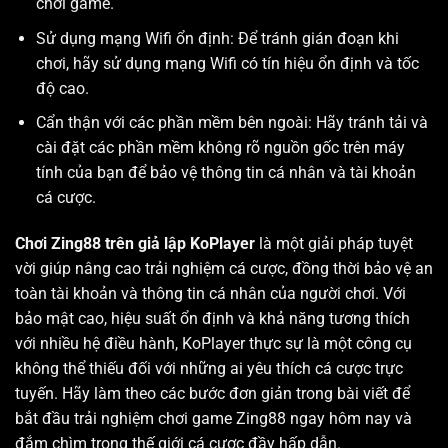
chơi game.
Sử dụng mạng Wifi ổn định: Để tránh gián đoạn khi
chơi, hãy sử dụng mạng Wifi có tín hiệu ổn định và tốc
độ cao.
Cẩn thận với các phần mềm bên ngoài: Hãy tránh tải và
cài đặt các phần mềm không rõ nguồn gốc trên máy
tính của bạn để bảo vệ thông tin cá nhân và tài khoản
cá cược.
Chơi Zing88 trên giả lập KoPlayer
là một giải pháp tuyệt
vời giúp nâng cao trải nghiệm cá cược, đồng thời bảo vệ an
toàn tài khoản và thông tin cá nhân của người chơi. Với
bảo mật cao, hiệu suất ổn định và khả năng tương thích
với nhiều hệ điều hành, KoPlayer thực sự là một công cụ
không thể thiếu đối với những ai yêu thích cá cược trực
tuyến. Hãy làm theo các bước đơn giản trong bài viết để
bắt đầu trải nghiệm chơi game Zing88 ngay hôm nay và
đắm chìm trong thế giới cá cược đầy hấp dẫn.