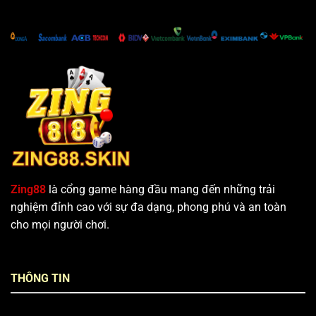
lừa
bảo
đảo
đảm
thành
công
Zing88
là cổng game hàng đầu mang đến những trải
nghiệm đỉnh cao với sự đa dạng, phong phú và an toàn
cho mọi người chơi.
THÔNG TIN