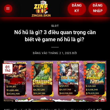
Bỏ
ĐĂNG
ĐĂNG
qua
KÝ
NHẬP
nội
dung
SLOT
Nổ hũ là gì? 3 điều quan trọng cần
biết về game nổ hũ là gì?
ĐĂNG VÀO
THÁNG 2 1, 2025
BỞI
01
Th2