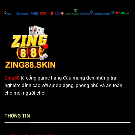
đảo
đảm
thành
công
Zing88
là cổng game hàng đầu mang đến những trải
nghiệm đỉnh cao với sự đa dạng, phong phú và an toàn
cho mọi người chơi.
THÔNG TIN